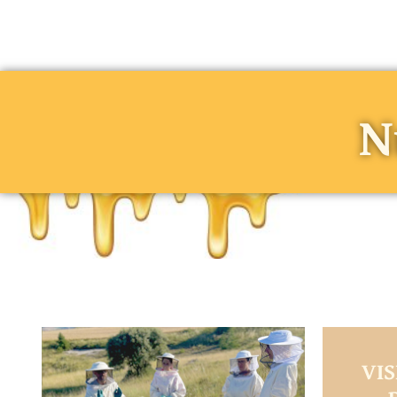
N
VIS