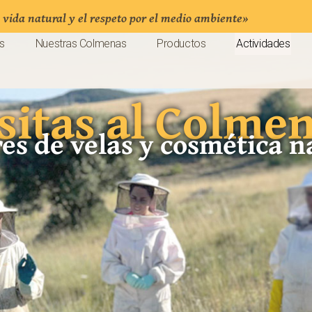
a vida natural y el respeto por el medio ambiente»
s
s
Nuestras Colmenas
Nuestras Colmenas
Productos
Productos
Actividades
Actividades
sitas al Colme
res de velas y cosmética n