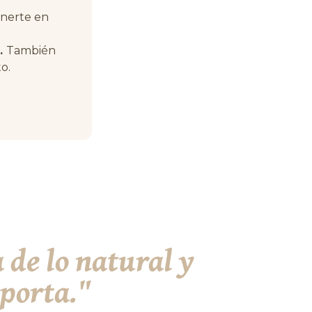
onerte en
.
También
o.
 de lo natural y
mporta."