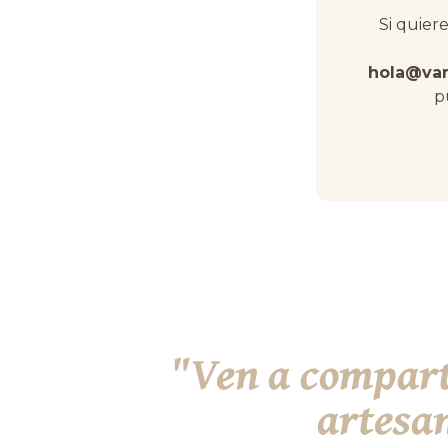
Si quier
hola@va
p
"Ven a comparti
artesan